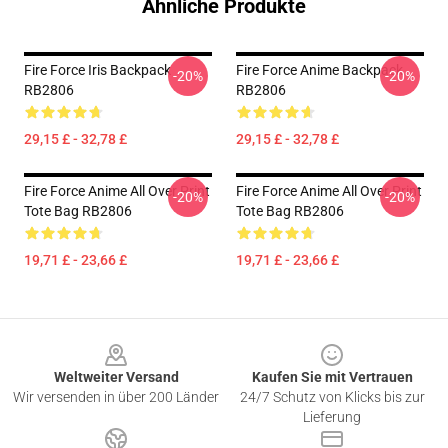
Ähnliche Produkte
Fire Force Iris Backpack
Fire Force Anime Backpack
-20%
-20%
RB2806
RB2806
29,15 £ - 32,78 £
29,15 £ - 32,78 £
Fire Force Anime All Over Print
Fire Force Anime All Over Print
-20%
-20%
Tote Bag RB2806
Tote Bag RB2806
19,71 £ - 23,66 £
19,71 £ - 23,66 £
Footer
Weltweiter Versand
Kaufen Sie mit Vertrauen
Wir versenden in über 200 Länder
24/7 Schutz von Klicks bis zur
Lieferung