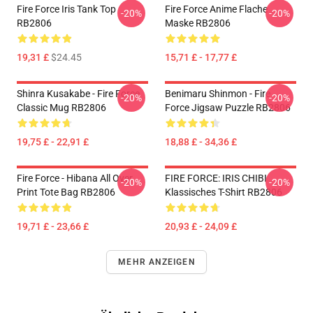
Fire Force Iris Tank Top
Fire Force Anime Flache
-20%
-20%
RB2806
Maske RB2806
19,31 £
$24.45
15,71 £ - 17,77 £
Shinra Kusakabe - Fire Force
Benimaru Shinmon - Fire
-20%
-20%
Classic Mug RB2806
Force Jigsaw Puzzle RB2806
19,75 £ - 22,91 £
18,88 £ - 34,36 £
Fire Force - Hibana All Over
FIRE FORCE: IRIS CHIBI
-20%
-20%
Print Tote Bag RB2806
Klassisches T-Shirt RB2806
19,71 £ - 23,66 £
20,93 £ - 24,09 £
MEHR ANZEIGEN