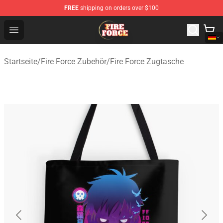
FREE
shipping on orders over $100
Fire Force Store - Official Fire Force Merchandise Shop
Open menu
Startseite
/
Fire Force Zubehör
/
Fire Force Zugtasche