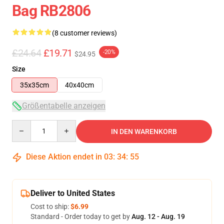
Bag RB2806
(8 customer reviews)
£24.64
£19.71
-20%
$24.95
Size
35x35cm
40x40cm
Größentabelle anzeigen
Quantity
IN DEN WARENKORB
Diese Aktion endet in
03
:
34
:
54
Deliver to United States
Cost to ship:
$6.99
Standard - Order today to get by
Aug. 12 - Aug. 19