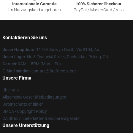
Internationale Garantie
100% Sicherer Checkout
Im Nutzungsland angeboten
PayPal / MasterCard / Visa
Kontaktieren Sie uns
Unser Hauptbüro
: 1174A Balwyn North, Vic 3104, Au
Unser Lager
: Nr. 8 Financial Street, Dachaidan, Peking, CN
Geruch
: 9AM – 5PM (Mon – Fri)
E-Mail senden
: contact@fireforce.store
Unsere Firma
Über uns
Allgemeine Geschäftsbedingungen
Datenschutzrichtlinien
DMCA - Copyright Policy
CA SB657: Lieferkettentransparenzgesetz
Unsere Unterstützung