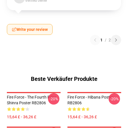
Verified owner
Write your review
1
/
2
Beste Verkäufer Produkte
Fire Force - The Fourth Pillar
Fire Force - Hibana Poster
-20%
-20%
Shinra Poster RB2806
RB2806
15,64 £ - 36,26 £
15,64 £ - 36,26 £