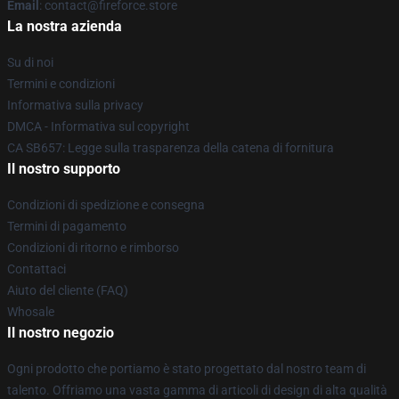
Email
: contact@fireforce.store
La nostra azienda
Su di noi
Termini e condizioni
Informativa sulla privacy
DMCA - Informativa sul copyright
CA SB657: Legge sulla trasparenza della catena di fornitura
Il nostro supporto
Condizioni di spedizione e consegna
Termini di pagamento
Condizioni di ritorno e rimborso
Contattaci
Aiuto del cliente (FAQ)
Whosale
Il nostro negozio
Ogni prodotto che portiamo è stato progettato dal nostro team di
talento. Offriamo una vasta gamma di articoli di design di alta qualità