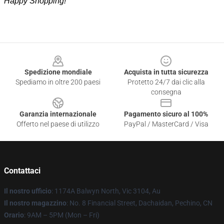
Happy Shopping!
Footer
Spedizione mondiale
Acquista in tutta sicurezza
Spediamo in oltre 200 paesi
Protetto 24/7 dai clic alla
consegna
Garanzia internazionale
Pagamento sicuro al 100%
Offerto nel paese di utilizzo
PayPal / MasterCard / Visa
Contattaci
Il nostro ufficio
: 1174A Balwyn North, Vic 3104, Au
Il nostro magazzino
: No. 8 Financial Street, Dachaidan, Pechino, CN
Orario
: 9AM – 5PM (Mon – Fri)