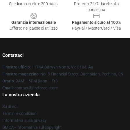
Spediamo in oltre 200 paesi
Protetto 24/7 dai clic alla
consegna
Garanzia internazionale
Pagamento sicuro al 100%
Offerto nel paese di utilizzo
PayPal / MasterCard / Visa
Contattaci
Il nostro ufficio
: 1174A Balwyn North, Vic 3104, Au
Il nostro magazzino
: No. 8 Financial Street, Dachaidan, Pechino, CN
Orario
: 9AM – 5PM (Mon – Fri)
Email
: contact@fireforce.store
La nostra azienda
Su di noi
Termini e condizioni
Informativa sulla privacy
DMCA - Informativa sul copyright