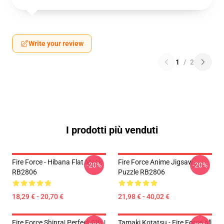
Write your review
1
/
2
I prodotti più venduti
Fire Force - Hibana Flat Mask
Fire Force Anime Jigsaw
-20%
-20%
RB2806
Puzzle RB2806
18,29 € - 20,70 €
21,98 € - 40,02 €
Fire Force Shinra| Perfect Gift |
Tamaki Kotatsu - Fire Force All