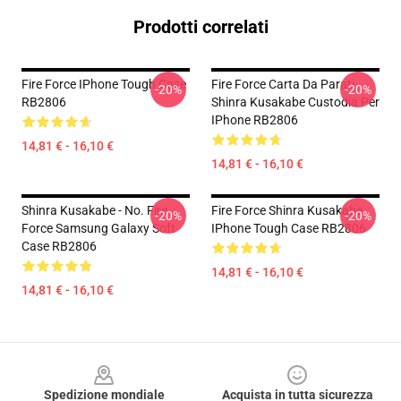
Prodotti correlati
Fire Force IPhone Tough Case
Fire Force Carta Da Parati
-20%
-20%
RB2806
Shinra Kusakabe Custodia Per
IPhone RB2806
14,81 € - 16,10 €
14,81 € - 16,10 €
Shinra Kusakabe - No. Fire
Fire Force Shinra Kusakabe
-20%
-20%
Force Samsung Galaxy Soft
IPhone Tough Case RB2806
Case RB2806
14,81 € - 16,10 €
14,81 € - 16,10 €
Footer
Spedizione mondiale
Acquista in tutta sicurezza