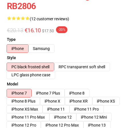
RB2806
(12 customer reviews)
€20.13
€16.10
-20%
$17.50
Type
iPhone
Samsung
Style
PC black frosted shell
RPC transparent soft shell
LPC glass phone case
Model
iPhone 7
iPhone 7 Plus
iPhone 8
iPhone 8 Plus
iPhone X
iPhone XR
iPhone XS
iPhone XS Max
iPhone 11
iPhone 11 Pro
iPhone 11 Pro Max
iPhone 12
iPhone 12 Mini
iPhone 12 Pro
iPhone 12 Pro Max
iPhone 13