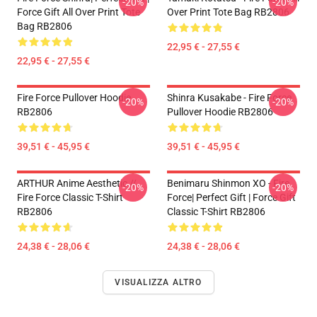
-20%
-20%
Force Gift All Over Print Tote
Over Print Tote Bag RB2806
Bag RB2806
22,95 € - 27,55 €
22,95 € - 27,55 €
Fire Force Pullover Hoodie
Shinra Kusakabe - Fire Force
-20%
-20%
RB2806
Pullover Hoodie RB2806
39,51 € - 45,95 €
39,51 € - 45,95 €
ARTHUR Anime Aesthetic //
Benimaru Shinmon XO - Fire
-20%
-20%
Fire Force Classic T-Shirt
Force| Perfect Gift | Force Gift
RB2806
Classic T-Shirt RB2806
24,38 € - 28,06 €
24,38 € - 28,06 €
VISUALIZZA ALTRO