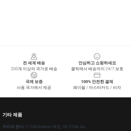
Footer
전 세계 배송
안심하고 쇼핑하세요
200개 이상의 국가로 배송
클릭에서 배송까지 24/7 보호
국제 보증
100% 안전한 결제
사용 국가에서 제공
페이팔 / 마스터카드 / 비자
기타 제품
우리의 본사
: 1174A Balwyn 북한, Vic 3104, Au