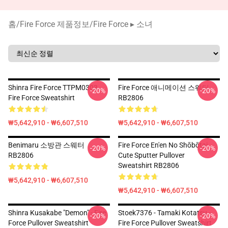
홈
/
Fire Force 제품정보
/
Fire Force ▸ 소녀
Shinra Fire Force TTPM0303
Fire Force 애니메이션 스웨터
-20%
-20%
Fire Force Sweatshirt
RB2806
₩5,642,910 - ₩6,607,510
₩5,642,910 - ₩6,607,510
Benimaru 소방관 스웨터
Fire Force En'en No Shōbōtai
-20%
-20%
RB2806
Cute Sputter Pullover
Sweatshirt RB2806
₩5,642,910 - ₩6,607,510
₩5,642,910 - ₩6,607,510
Shinra Kusakabe "Demon" - Fire
Stoek7376 - Tamaki Kotatsu -
-20%
-20%
Force Pullover Sweatshirt
Fire Force Pullover Sweatshirt