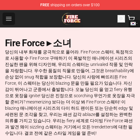
FREE
shipping on orders over $100
Fire Force Store - Official Fire Force Merchandise Shop
Open menu
Fire Force ▸ 소녀
당신의 내부 화재를 궁극적으로 풀어라. Fire Force 스웨터, 독점적으
로 사용할 수 Fire Force 구매하기 이 폭발적인 애니메이션 시리즈의
진실한 팬을 위해 디자인해, 우리의 스웨터는 unrivaled 작풍 및 안락
을 자랑합니다. 우수한 품질의 직물로 만들어, 그것은 breathability에
손상 없이 snug 적합을 보장합니다. 당신의 사랑에 빠뜨리든 Fire
Force, 이 스웨터는 당신이 blazing 문을 만들 필요가 있습니다. 자신
감이 뛰어나고 군중에서 출발합니다. 오늘 당신의 을 얻고 fiery 유행
으로 옷장을 ignite! 당신은 진정으로 scorching 무언가로 옷장을 자극
할 준비가? mesmerizing 보다는 더 이상 봐 Fire Force 스웨터! 이
blazing 애니메이션 시리즈의 다이 하드 팬이든 또는 단순히 edgy 및
세련된 문 조각을 찾고, 우리는 패션 감각 ablaze를 설정하는 완벽한
의류를 가지고 있습니다. 우리는 fiery 세계로 다이빙 Fire Force 패션
과 발견 왜이 sizzling 스웨터는 거기에서 모든 trendetters에 대한 필
수입니다. 결코 전에 같은 스타일 게임을 열 준비!