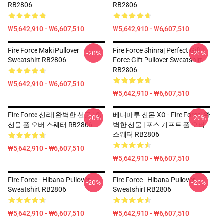
RB2806
RB2806
₩5,642,910 - ₩6,607,510
₩5,642,910 - ₩6,607,510
Fire Force Maki Pullover
Fire Force Shinra| Perfect Gift |
-20%
-20%
Sweatshirt RB2806
Force Gift Pullover Sweatshirt
RB2806
₩5,642,910 - ₩6,607,510
₩5,642,910 - ₩6,607,510
Fire Force 신라| 완벽한 선물 | 힘
베니마루 신몬 XO - Fire Force| 완
-20%
-20%
선물 풀 오버 스웨터 RB2806
벽한 선물 | 포스 기프트 풀 오버
스웨터 RB2806
₩5,642,910 - ₩6,607,510
₩5,642,910 - ₩6,607,510
Fire Force - Hibana Pullover
Fire Force - Hibana Pullover
-20%
-20%
Sweatshirt RB2806
Sweatshirt RB2806
₩5,642,910 - ₩6,607,510
₩5,642,910 - ₩6,607,510