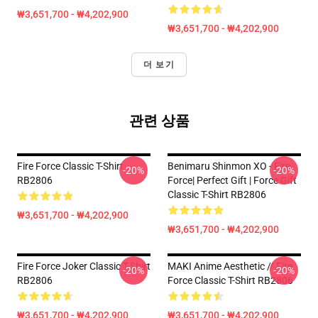
₩3,651,700 - ₩4,202,900
₩3,651,700 - ₩4,202,900
더 보기
관련 상품
Fire Force Classic T-Shirt
Benimaru Shinmon XO - Fire
-20%
-20%
RB2806
Force| Perfect Gift | Force Gift
Classic T-Shirt RB2806
₩3,651,700 - ₩4,202,900
₩3,651,700 - ₩4,202,900
Fire Force Joker Classic T-Shirt
MAKI Anime Aesthetic // Fire
-20%
-20%
RB2806
Force Classic T-Shirt RB2806
₩3,651,700 - ₩4,202,900
₩3,651,700 - ₩4,202,900