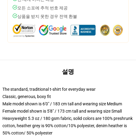
모든 소포에 추적 번호 제공
상품을 받지 못한 경우 전액 환불
설명
The standard, traditional t-shirt for everyday wear
Classic, generous, boxy fit
Male model shown is 6'0" / 183 cm tall and wearing size Medium
Female model shown is 5'8" / 173 cm tall and wearing size Small
Heavyweight 5.3 oz / 180 gsm fabric, solid colors are 100% preshrunk
cotton, heather grey is 90% cotton/10% polyester, denim heather is
50% cotton/ 50% polyester