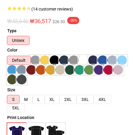
(14 customer reviews)
₩45,646
₩36,517
-20%
$26.50
Type
Unisex
Color
Default
Size
S
M
L
XL
2XL
3XL
4XL
5XL
Print Location