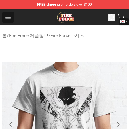
FREE
shipping on orders over $100
Fire Force Store - Official Fire Force Merchandise Shop
Open menu
홈
/
Fire Force 제품정보
/
Fire Force T-셔츠