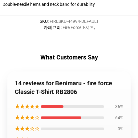
Double-needle hems and neck band for durability
SKU
:
FIRESKU-44994-DEFAULT
카테고리
:
Fire Force T-셔츠
,
What Customers Say
14 reviews for Benimaru - fire force
Classic T-Shirt RB2806
★★★★★
36%
★★★★☆
64%
★★★☆☆
0%