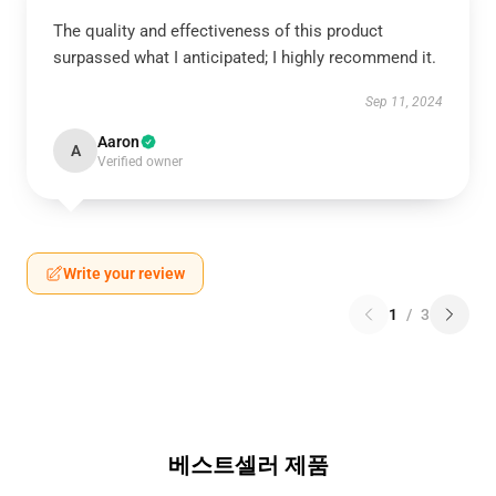
The quality and effectiveness of this product
surpassed what I anticipated; I highly recommend it.
Sep 11, 2024
Aaron
A
Verified owner
Write your review
1
/
3
베스트셀러 제품