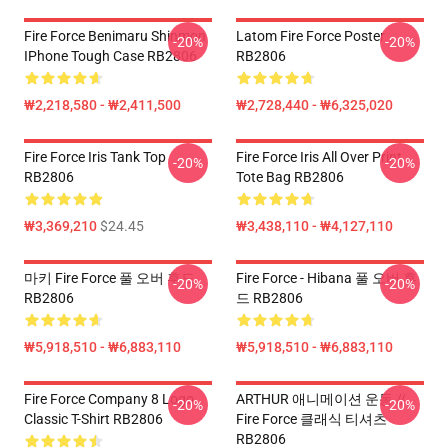
Fire Force Benimaru Shinmon
Latom Fire Force Poster
-20%
-20%
IPhone Tough Case RB2806
RB2806
₩2,218,580 - ₩2,411,500
₩2,728,440 - ₩6,325,020
Fire Force Iris Tank Top
Fire Force Iris All Over Print
-20%
-20%
RB2806
Tote Bag RB2806
₩3,369,210
$24.45
₩3,438,110 - ₩4,127,110
마키 Fire Force 풀 오버 후드
Fire Force - Hibana 풀 오버 후
-20%
-20%
RB2806
드 RB2806
₩5,918,510 - ₩6,883,110
₩5,918,510 - ₩6,883,110
Fire Force Company 8 Logo
ARTHUR 애니메이션 운동 //
-20%
-20%
Classic T-Shirt RB2806
Fire Force 클래식 티셔츠
RB2806