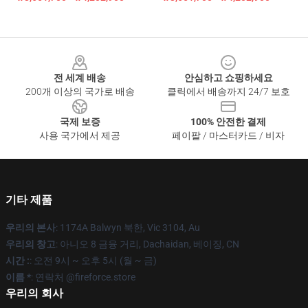
Footer
전 세계 배송
안심하고 쇼핑하세요
200개 이상의 국가로 배송
클릭에서 배송까지 24/7 보호
국제 보증
100% 안전한 결제
사용 국가에서 제공
페이팔 / 마스터카드 / 비자
기타 제품
우리의 본사
: 1174A Balwyn 북한, Vic 3104, Au
우리의 창고
: 아니오 8 금융 거리, Dachaidan, 베이징, CN
시간 :
: 오전 9시 ~ 오후 5시 (월 ~ 금)
이름 *
: 연락처 @fireforce.store
우리의 회사