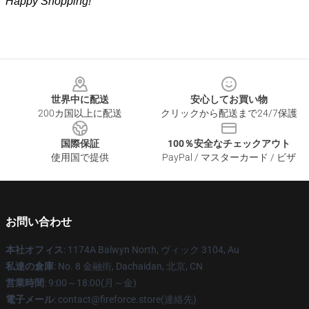
Happy Shopping!
Footer
世界中に配送
安心してお買い物
200カ国以上に配送
クリックから配送まで24/7保護
国際保証
100％安全なチェックアウト
使用国で提供
PayPal / マスターカード / ビザ
お問い合わせ
本社オフィス
: 1174A Balwyn North, ヴィック 3104, Au
私達の倉庫
: No. 8 金融街, Dachaidan, 北京, CN
営業時間
: 9:00～18:00(月～金)
電子メール
: contact@fireforce.store(連絡先)