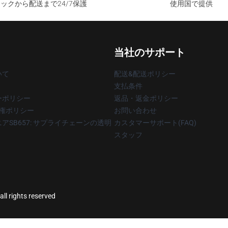
ックから配送まで24/7保護
使用国で提供
当社のサポート
いて
配送&配送ポリシー
支払条件
ーポリシー
返品・返金ポリシー
著作権ポリシー
お問い合わせ
アSB657: サプライチェーンの透明
カスタマーサポート(FAQ)
スタッフ
all rights reserved