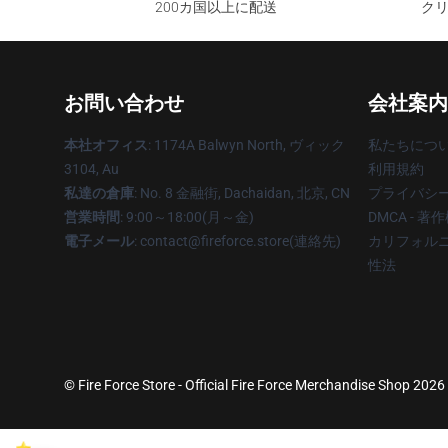
200カ国以上に配送
クリ
お問い合わせ
会社案内
本社オフィス
: 1174A Balwyn North, ヴィック
私たちにつ
3104, Au
利用規約
私達の倉庫
: No. 8 金融街, Dachaidan, 北京, CN
プライバシ
営業時間
: 9:00～18:00(月～金)
DMCA - 
電子メール
: contact@fireforce.store(連絡先)
カリフォルニ
性法
© Fire Force Store - Official Fire Force Merchandise Shop 2026 