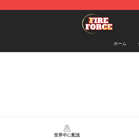
Fire Force Store - Official Fire Force Merchandise Shop
ホーム
Footer
世界中に配送