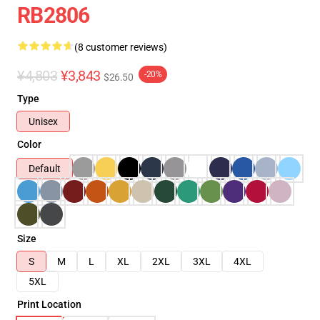
RB2806
(8 customer reviews)
¥4,803
¥3,843
-20%
$26.50
Type
Unisex
Color
Default
Size
S
M
L
XL
2XL
3XL
4XL
5XL
Print Location