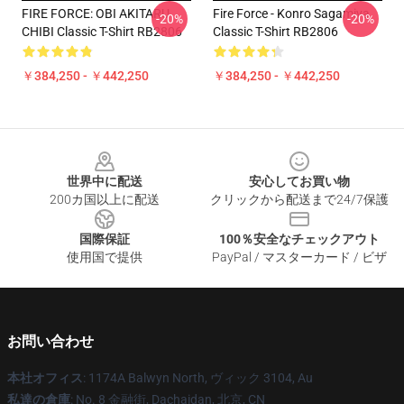
FIRE FORCE: OBI AKITARU
Fire Force - Konro Sagamiya
-20%
-20%
CHIBI Classic T-Shirt RB2806
Classic T-Shirt RB2806
￥384,250 - ￥442,250
￥384,250 - ￥442,250
Footer
世界中に配送
安心してお買い物
200カ国以上に配送
クリックから配送まで24/7保護
国際保証
100％安全なチェックアウト
使用国で提供
PayPal / マスターカード / ビザ
お問い合わせ
本社オフィス
: 1174A Balwyn North, ヴィック 3104, Au
私達の倉庫
: No. 8 金融街, Dachaidan, 北京, CN