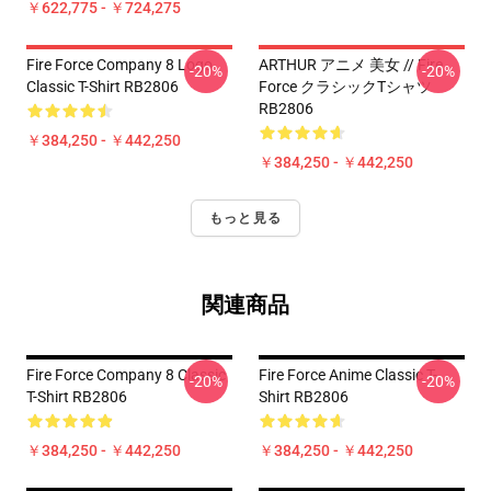
￥622,775 - ￥724,275
Fire Force Company 8 Logo
ARTHUR アニメ 美女 // Fire
-20%
-20%
Classic T-Shirt RB2806
Force クラシックTシャツ
RB2806
￥384,250 - ￥442,250
￥384,250 - ￥442,250
もっと見る
関連商品
Fire Force Company 8 Classic
Fire Force Anime Classic T-
-20%
-20%
T-Shirt RB2806
Shirt RB2806
￥384,250 - ￥442,250
￥384,250 - ￥442,250