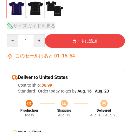
サイズガイドを見る
Quantity
カートに追加
このセールはあと
01
:
16
:
54
Deliver to United States
Cost to ship:
$6.99
Standard - Order today to get by
Aug. 16 - Aug. 23
Production
Shipping
Delivered
Today
Aug. 12
Aug. 16 - Aug. 23