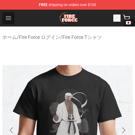
FREE
shipping on orders over $100
Fire Force Store - Official Fire Force Merchandise Shop
Open menu
ホーム
/
Fire Force ログイン
/
Fire Force Tシャツ