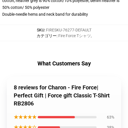
cotton, heather grey is 90% cotton/10% polyester, denim heather is
50% cotton/ 50% polyester
Double-needle hems and neck band for durability
SKU
:
FIRESKU-76277-DEFAULT
カテゴリー
:
Fire Force Tシャツ
,
What Customers Say
8 reviews for Charon - Fire Force|
Perfect Gift | Force gift Classic T-Shirt
RB2806
★★★★★
63%
★★★★☆
38%