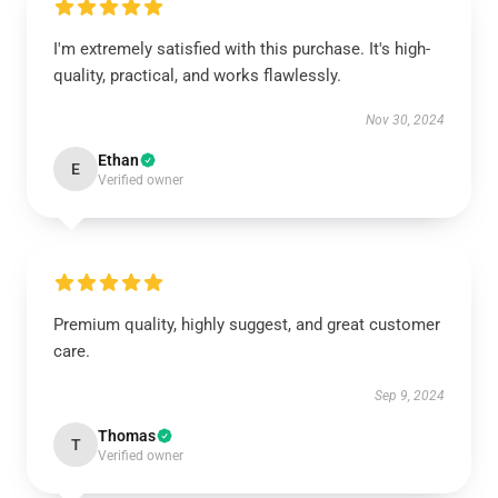
I'm extremely satisfied with this purchase. It's high-
quality, practical, and works flawlessly.
Nov 30, 2024
Ethan
E
Verified owner
Premium quality, highly suggest, and great customer
care.
Sep 9, 2024
Thomas
T
Verified owner