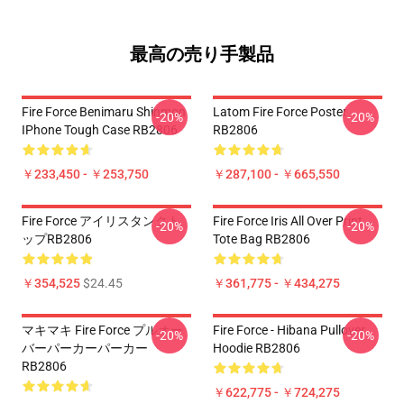
最高の売り手製品
Fire Force Benimaru Shinmon
Latom Fire Force Poster
-20%
-20%
IPhone Tough Case RB2806
RB2806
￥233,450 - ￥253,750
￥287,100 - ￥665,550
Fire Force アイリスタンクト
Fire Force Iris All Over Print
-20%
-20%
ップRB2806
Tote Bag RB2806
￥354,525
$24.45
￥361,775 - ￥434,275
マキマキ Fire Force プルオー
Fire Force - Hibana Pullover
-20%
-20%
バーパーカーパーカー
Hoodie RB2806
RB2806
￥622,775 - ￥724,275