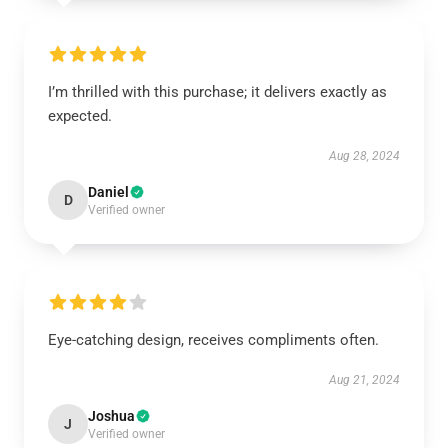
I’m thrilled with this purchase; it delivers exactly as
expected.
Aug 28, 2024
Daniel
D
Verified owner
Eye-catching design, receives compliments often.
Aug 21, 2024
Joshua
J
Verified owner