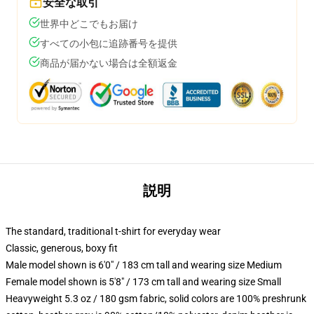
安全な取引
世界中どこでもお届け
すべての小包に追跡番号を提供
商品が届かない場合は全額返金
説明
The standard, traditional t-shirt for everyday wear
Classic, generous, boxy fit
Male model shown is 6'0" / 183 cm tall and wearing size Medium
Female model shown is 5'8" / 173 cm tall and wearing size Small
Heavyweight 5.3 oz / 180 gsm fabric, solid colors are 100% preshrunk