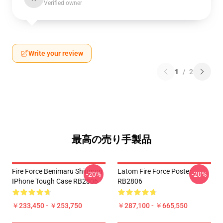
Verified owner
Write your review
1
/
2
最高の売り手製品
Fire Force Benimaru Shinmon
Latom Fire Force Poster
-20%
-20%
IPhone Tough Case RB2806
RB2806
￥233,450 - ￥253,750
￥287,100 - ￥665,550