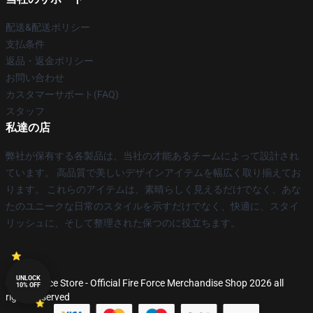
配送&配送ポリシー
支払条件
返品・返金ポリシー
お問い合わせ
カスタマーサポート(FAQ)
スタッフ
私達の店
弊社が保有する各製品は、当社の才能あるチームによって設計され
ています。 高品質で美しいデザインアイテムを幅広く取り揃えてお
ります。 これらのアイテムは、素晴らしく見えるだけでなく、あな
たのユニークな日常のスタイルを示すだけでなく、快適に、スタイ
リッシュに、そして整理された保つのに役立ちます。
UNLOCK
© Fire Force Store - Official Fire Force Merchandise Shop 2026 all
10% OFF
rights reserved