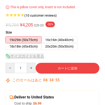
This is pillow cover only, insert is not included.
(10 customer reviews)
¥5,256
¥4,205
-20%
$29.00
Size
19x29in (50x75cm)
16x16in (40x40cm)
18x18in (45x45cm)
20x20in (50x50cm)
サイズガイドを見る
Quantity
カートに追加
このセールはあと
04
:
34
:
54
Deliver to United States
Cost to ship:
$6.99