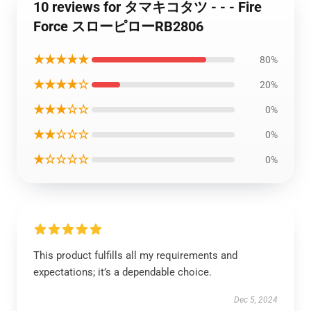
10 reviews for タマキコタツ - - - Fire
Force スローピローRB2806
★★★★★
80%
★★★★☆
20%
★★★☆☆
0%
★★☆☆☆
0%
★☆☆☆☆
0%
This product fulfills all my requirements and
expectations; it’s a dependable choice.
Dec 5, 2024