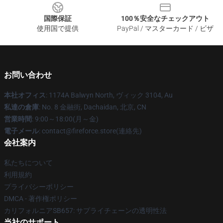
国際保証
100％安全なチェックアウト
使用国で提供
PayPal / マスターカード / ビザ
お問い合わせ
本社オフィス
: 1174A Balwyn North, ヴィック 3104, Au
私達の倉庫
: No. 8 金融街, Dachaidan, 北京, CN
営業時間
: 9:00～18:00(月～金)
電子メール
: contact@fireforce.store(連絡先)
会社案内
私たちについて
利用規約
プライバシーポリシー
DMCA - 著作権ポリシー
カリフォルニアSB657: サプライチェーンの透明性法
当社のサポート