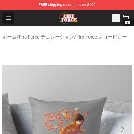
FREE
shipping on orders over $100
Fire Force Store - Official Fire Force Merchandise Shop
Open menu
ホーム
/
Fire Force デコレーション
/
Fire Force スローピロー