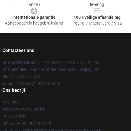
landen
levering
Internationale garantie
100% veilige afhandeling
Aangeboden in het gebruiksland
PayPal / MasterCard / Visa
Contacteer ons
Ons hoofdkantoor
: 1174A Balwyn North, Vic 3104, Au
Ons pakhuis
8 Financial Street, Dachaidan, Beijing, CN
Uur
: 21.00 uur 5.00 uur
E-mail
: contact@fireforce.store
Ons bedrijf
Over ons
Algemene voorwaarden
Privacybeleid
DMCA - Auteursrechtbeleid
CA SB657: Transparantiewet voor de toeleveringsketen