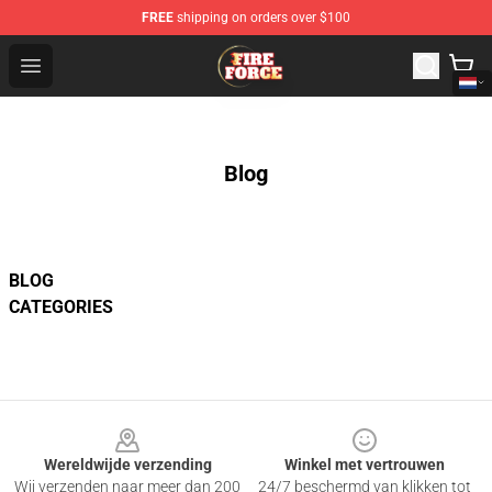
FREE
shipping on orders over $100
Fire Force Store - Official Fire Force Merchandise Shop
Open menu
Blog
BLOG
CATEGORIES
Footer
Wereldwijde verzending
Winkel met vertrouwen
Wij verzenden naar meer dan 200
24/7 beschermd van klikken tot