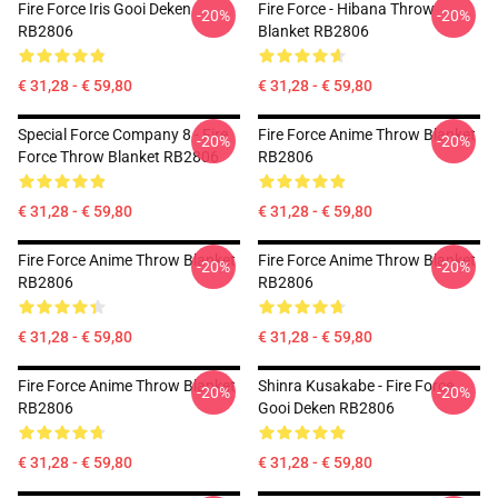
Fire Force Iris Gooi Deken
Fire Force - Hibana Throw
-20%
-20%
RB2806
Blanket RB2806
€ 31,28 - € 59,80
€ 31,28 - € 59,80
Special Force Company 8 - Fire
Fire Force Anime Throw Blanket
-20%
-20%
Force Throw Blanket RB2806
RB2806
€ 31,28 - € 59,80
€ 31,28 - € 59,80
Fire Force Anime Throw Blanket
Fire Force Anime Throw Blanket
-20%
-20%
RB2806
RB2806
€ 31,28 - € 59,80
€ 31,28 - € 59,80
Fire Force Anime Throw Blanket
Shinra Kusakabe - Fire Force
-20%
-20%
RB2806
Gooi Deken RB2806
€ 31,28 - € 59,80
€ 31,28 - € 59,80