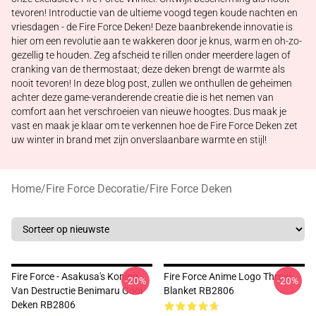
tevoren! Introductie van de ultieme voogd tegen koude nachten en
vriesdagen - de Fire Force Deken! Deze baanbrekende innovatie is
hier om een revolutie aan te wakkeren door je knus, warm en oh-zo-
gezellig te houden. Zeg afscheid te rillen onder meerdere lagen of
cranking van de thermostaat; deze deken brengt de warmte als
nooit tevoren! In deze blog post, zullen we onthullen de geheimen
achter deze game-veranderende creatie die is het nemen van
comfort aan het verschroeien van nieuwe hoogtes. Dus maak je
vast en maak je klaar om te verkennen hoe de Fire Force Deken zet
uw winter in brand met zijn onverslaanbare warmte en stijl!
Home
/
Fire Force Decoratie
/
Fire Force Deken
Fire Force - Asakusa's Koning
Fire Force Anime Logo Throw
-20%
-20%
Van Destructie Benimaru Gooi
Blanket RB2806
Deken RB2806