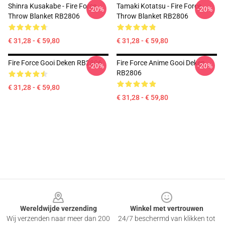
Shinra Kusakabe - Fire Force
Tamaki Kotatsu - Fire Force
-20%
-20%
Throw Blanket RB2806
Throw Blanket RB2806
€ 31,28 - € 59,80
€ 31,28 - € 59,80
Fire Force Gooi Deken RB2806
Fire Force Anime Gooi Deken
-20%
-20%
RB2806
€ 31,28 - € 59,80
€ 31,28 - € 59,80
Footer
Wereldwijde verzending
Winkel met vertrouwen
Wij verzenden naar meer dan 200
24/7 beschermd van klikken tot