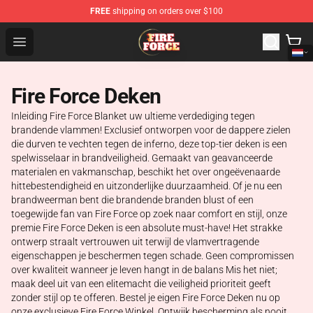
FREE
shipping on orders over $100
Fire Force Store - Official Fire Force Merchandise Shop
Open menu
Fire Force Deken
Inleiding Fire Force Blanket uw ultieme verdediging tegen
brandende vlammen! Exclusief ontworpen voor de dappere zielen
die durven te vechten tegen de inferno, deze top-tier deken is een
spelwisselaar in brandveiligheid. Gemaakt van geavanceerde
materialen en vakmanschap, beschikt het over ongeëvenaarde
hittebestendigheid en uitzonderlijke duurzaamheid. Of je nu een
brandweerman bent die brandende branden blust of een
toegewijde fan van Fire Force op zoek naar comfort en stijl, onze
premie Fire Force Deken is een absolute must-have! Het strakke
ontwerp straalt vertrouwen uit terwijl de vlamvertragende
eigenschappen je beschermen tegen schade. Geen compromissen
over kwaliteit wanneer je leven hangt in de balans Mis het niet;
maak deel uit van een elitemacht die veiligheid prioriteit geeft
zonder stijl op te offeren. Bestel je eigen Fire Force Deken nu op
onze exclusieve Fire Force Winkel. Ontwijk bescherming als nooit