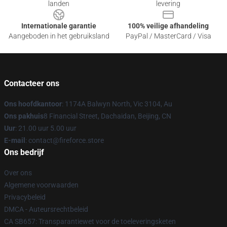
landen
levering
Internationale garantie
100% veilige afhandeling
Aangeboden in het gebruiksland
PayPal / MasterCard / Visa
Contacteer ons
Ons hoofdkantoor
: 1174A Balwyn North, Vic 3104, Au
Ons pakhuis
8 Financial Street, Dachaidan, Beijing, CN
Uur
: 21.00 uur 5.00 uur
E-mail
: contact@fireforce.store
Ons bedrijf
Over ons
Algemene voorwaarden
Privacybeleid
DMCA - Auteursrechtbeleid
CA SB657: Transparantiewet voor de toeleveringsketen