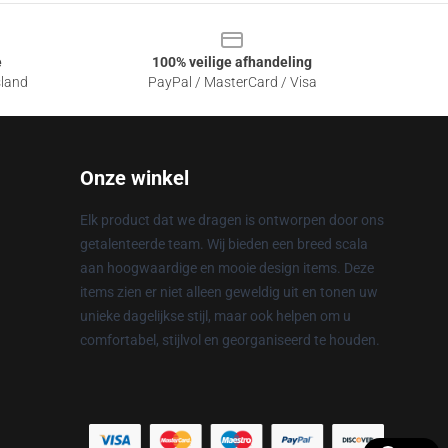
e
100% veilige afhandeling
sland
PayPal / MasterCard / Visa
Onze winkel
Elk product dat we dragen is ontworpen door ons
getalenteerde team. Wij bieden een breed scala
aan hoogwaardige en mooie design items. Deze
items zien er niet alleen geweldig uit en tonen uw
unieke dagelijkse stijl, maar ook helpen om u
comfortabel, stijlvol en georganiseerd te houden.