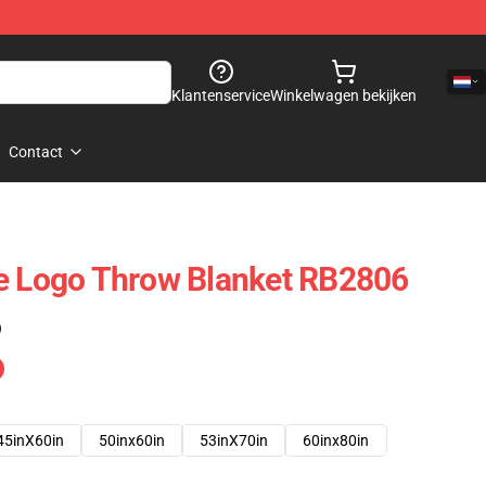
Klantenservice
Winkelwagen bekijken
Contact
me Logo Throw Blanket RB2806
)
45inX60in
50inx60in
53inX70in
60inx80in