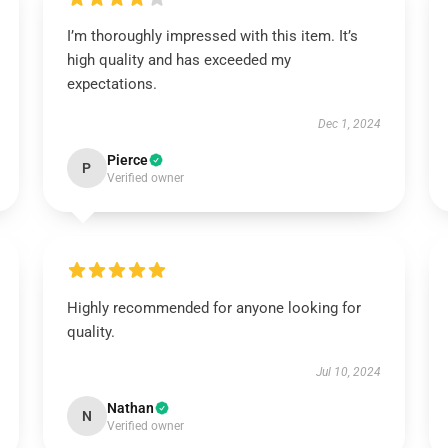
I’m thoroughly impressed with this item. It’s
high quality and has exceeded my
expectations.
Dec 1, 2024
Pierce
P
Verified owner
Highly recommended for anyone looking for
quality.
Jul 10, 2024
Nathan
N
Verified owner