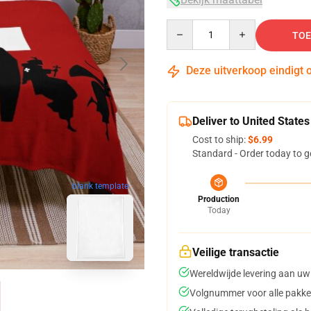
Quantity
TOE
Deze uitverkoop eindigt 
Deliver to United States
Cost to ship:
$6.99
Standard - Order today to g
blank template
Production
Today
Veilige transactie
Wereldwijde levering aan uw
Volgnummer voor alle pakke