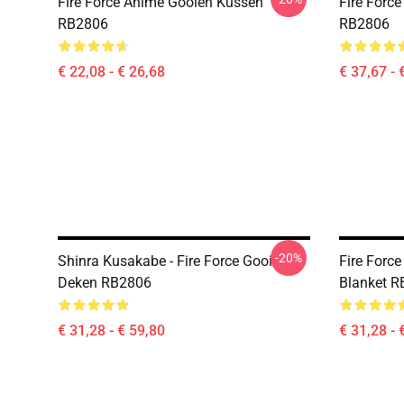
Fire Force Anime Gooien Kussen
Fire Force
RB2806
RB2806
€ 22,08 - € 26,68
€ 37,67 - 
-20%
Shinra Kusakabe - Fire Force Gooi
Fire Forc
Deken RB2806
Blanket 
€ 31,28 - € 59,80
€ 31,28 - 