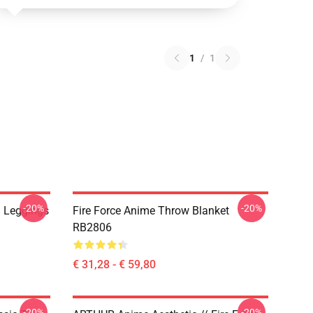
1
/
1
-20%
-20%
n Leggings
Fire Force Anime Throw Blanket
RB2806
€ 31,28 - € 59,80
-20%
-20%