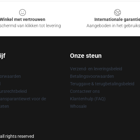
Winkel met vertrouwen
Internationale garanti
chermd van klikken tot levering
Aangeboden in het gebruik
jf
Onze steun
Verzend- en leveringsbeleid
oorwaarden
Betalingsvoorwaarden
d
Teruggave & terugbetalingsbeleid
rsrechtbeleid
Contacteer ons
ransparantiewet voor de
Klantenhulp (FAQ)
keten
Whosale
all rights reserved