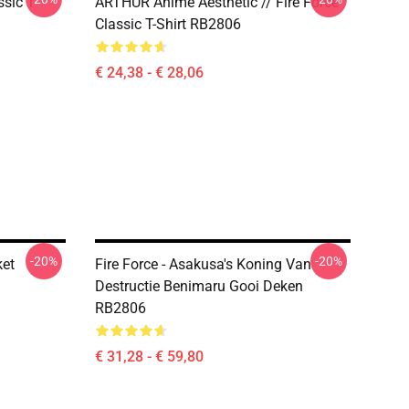
sic T-
ARTHUR Anime Aesthetic // Fire Force
Classic T-Shirt RB2806
€ 24,38 - € 28,06
-20%
-20%
ket
Fire Force - Asakusa's Koning Van
Destructie Benimaru Gooi Deken
RB2806
€ 31,28 - € 59,80