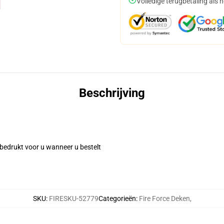
Volledige terugbetaling als 
Beschrijving
 bedrukt voor u wanneer u bestelt
SKU
:
FIRESKU-52779
Categorieën
:
Fire Force Deken
,