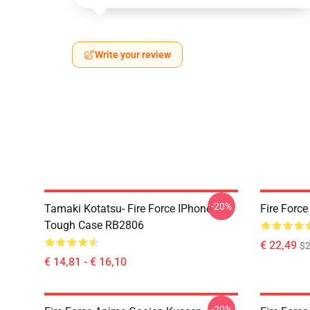
Write your review
-20%
Tamaki Kotatsu- Fire Force IPhone
Fire Forc
Tough Case RB2806
€ 22,49
$2
€ 14,81 - € 16,10
-20%