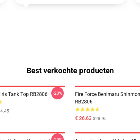
Best verkochte producten
-20%
e Iris Tank Top RB2806
Fire Force Benimaru Shinmo
RB2806
4.45
€ 26,63
$28.95
-20%