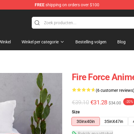
FREE
shipping on orders over $100
Winkel
Winkel per categorie
Bestelling volgen
Blog
Fire Force Ani
(6 customer reviews
€39.10
€31.28
-20%
$34.00
Size
30inx40in
35inX47in
Bekijk maattabel