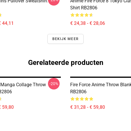
 Iris Pullover Sweatshirt
Anime Fire Force 8 Tokyo Clas
Shirt RB2806
€ 44,11
€ 24,38 - € 28,06
BEKIJK MEER
Gerelateerde producten
-20%
e Manga Collage Throw
Fire Force Anime Throw Blan
RB2806
RB2806
€ 59,80
€ 31,28 - € 59,80