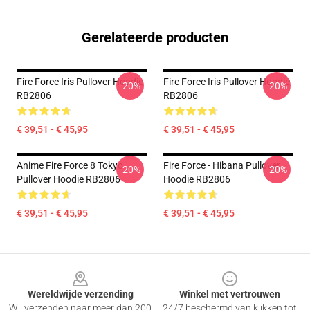
Gerelateerde producten
Fire Force Iris Pullover Hoodie
Fire Force Iris Pullover Hoodie
-20%
-20%
RB2806
RB2806
€ 39,51 - € 45,95
€ 39,51 - € 45,95
Anime Fire Force 8 Tokyo
Fire Force - Hibana Pullover
-20%
-20%
Pullover Hoodie RB2806
Hoodie RB2806
€ 39,51 - € 45,95
€ 39,51 - € 45,95
Footer
Wereldwijde verzending
Winkel met vertrouwen
Wij verzenden naar meer dan 200
24/7 beschermd van klikken tot