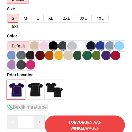
Size
S
M
L
XL
2XL
3XL
4XL
5XL
Color
Default
Print Location
Bekijk maattabel
Quantity
TOEVOEGEN AAN
WINKELWAGEN