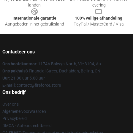
landen
levering
Internationale garantie
100% veilige afhandeling
Aangeboden in het gebruiksland
PayPal / MasterCard / Visa
Contacteer ons
Ons hoofdkantoor
: 1174A Balwyn North, Vic 3104, Au
Ons pakhuis
8 Financial Street, Dachaidan, Beijing, CN
Uur
: 21.00 uur 5.00 uur
E-mail
: contact@fireforce.store
Ons bedrijf
Over ons
Algemene voorwaarden
Privacybeleid
DMCA - Auteursrechtbeleid
CA SB657: Transparantiewet voor de toeleveringsketen