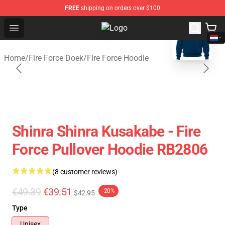
FREE
shipping on orders over $100
blank template
Open menu
Fire Force Store - Official Fire Fo
Home
/
Fire Force Doek
/
Fire Force Hoodie
Shinra Shinra Kusakabe - Fire
Force Pullover Hoodie RB2806
(8 customer reviews)
€49.39
€39.51
-20%
$42.95
Type
Unisex