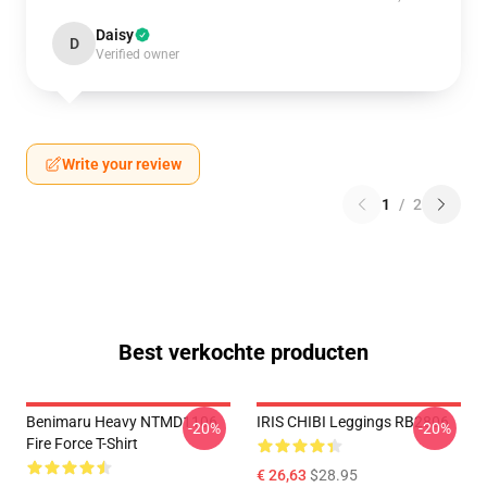
Daisy
D
Verified owner
Write your review
1
/
2
Best verkochte producten
Benimaru Heavy NTMD1106
IRIS CHIBI Leggings RB2806
-20%
-20%
Fire Force T-Shirt
€ 26,63
$28.95