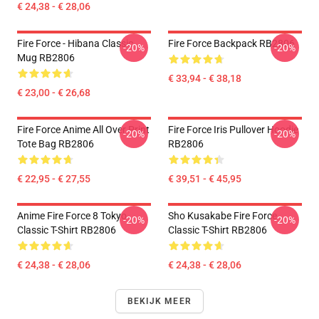
€ 24,38 - € 28,06
Fire Force - Hibana Classic
Fire Force Backpack RB2806
-20%
-20%
Mug RB2806
€ 33,94 - € 38,18
€ 23,00 - € 26,68
Fire Force Anime All Over Print
Fire Force Iris Pullover Hoodie
-20%
-20%
Tote Bag RB2806
RB2806
€ 22,95 - € 27,55
€ 39,51 - € 45,95
Anime Fire Force 8 Tokyo
Sho Kusakabe Fire Force
-20%
-20%
Classic T-Shirt RB2806
Classic T-Shirt RB2806
€ 24,38 - € 28,06
€ 24,38 - € 28,06
BEKIJK MEER