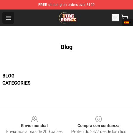
FREE
shipping on orders over $100
Fire Force Store - Official Fire Force Merchandise Shop
Open menu
Blog
BLOG
CATEGORIES
Footer
Envío mundial
Compra con confianza
Enviamos a más de 200 países
Protegido 24/7 desde los clics