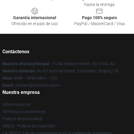
hasta la entrega
Garantía internacional
Pago 100% seguro
Ofrecido en el país de uso
PayPal / MasterCard / Visa
Contáctenos
Nuestra oficina principal
: 1174A Balwyn North, Vic 3104, Au
Nuestro almacén
: No 8 Financial Street, Dachaidan, Beijing, CN
Hora
: 9AM – 5PM (Mon – Fri)
Email
: contact@fireforce.store
Nuestra empresa
Sobre nosotros
Términos y condiciones
Política de privacidad
DMCA - Política de Copyright
CA SB657: Ley de transparencia en la cadena de suministro