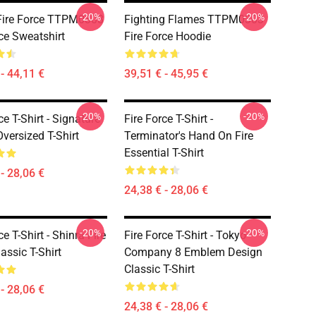
-20%
-20%
Fire Force TTPM0303
Fighting Flames TTPM0303
rce Sweatshirt
Fire Force Hoodie
- 44,11 €
39,51 € - 45,95 €
-20%
-20%
ce T-Shirt - Signature
Fire Force T-Shirt -
versized T-Shirt
Terminator's Hand On Fire
Essential T-Shirt
- 28,06 €
24,38 € - 28,06 €
-20%
-20%
ce T-Shirt - Shinra Fire
Fire Force T-Shirt - Tokyo
assic T-Shirt
Company 8 Emblem Design
Classic T-Shirt
- 28,06 €
24,38 € - 28,06 €