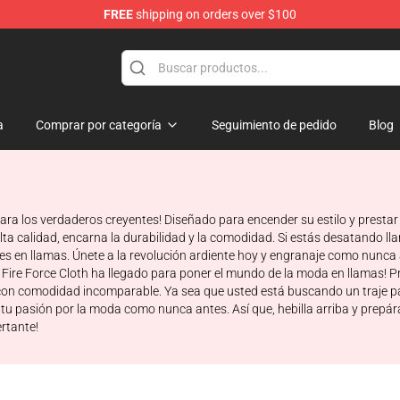
FREE
shipping on orders over $100
a
Comprar por categoría
Seguimiento de pedido
Blog
 para los verdaderos creyentes! Diseñado para encender su estilo y prestar
lta calidad, encarna la durabilidad y la comodidad. Si estás desatando l
es en llamas. Únete a la revolución ardiente hoy y engranaje como nunca 
pe, Fire Force Cloth ha llegado para poner el mundo de la moda en llamas
con comodidad incomparable. Ya sea que usted está buscando un traje pa
r tu pasión por la moda como nunca antes. Así que, hebilla arriba y prep
rtante!