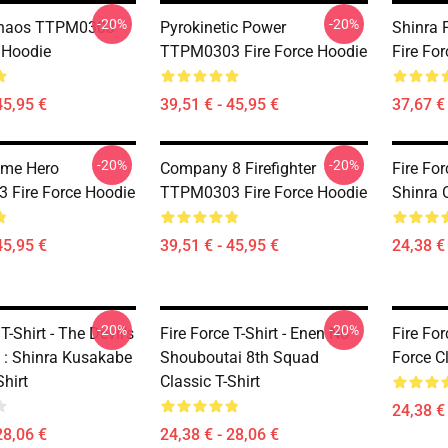
-20%
-20%
 Chaos TTPM0303
Pyrokinetic Power
Shinra 
e Hoodie
TTPM0303 Fire Force Hoodie
Fire Fo
45,95 €
39,51 € - 45,95 €
37,67 € 
-20%
-20%
ame Hero
Company 8 Firefighter
Fire For
Fire Force Hoodie
TTPM0303 Fire Force Hoodie
Shinra O
45,95 €
39,51 € - 45,95 €
24,38 € 
-20%
-20%
T-Shirt - The Devil's
Fire Force T-Shirt - Enen No
Fire For
s : Shinra Kusakabe
Shouboutai 8th Squad
Force Cl
Shirt
Classic T-Shirt
24,38 € 
28,06 €
24,38 € - 28,06 €