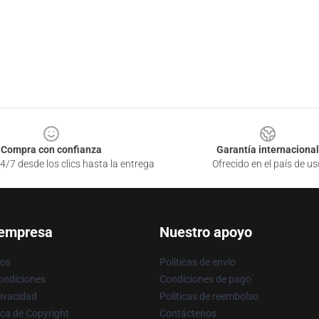
Compra con confianza
Garantía internacional
4/7 desde los clics hasta la entrega
Ofrecido en el país de us
 empresa
Nuestro apoyo
ros
Políticas de envío
ondiciones
Condiciones de pago
rivacidad
Políticas de reembolso
ica de Copyright
Contáctenos