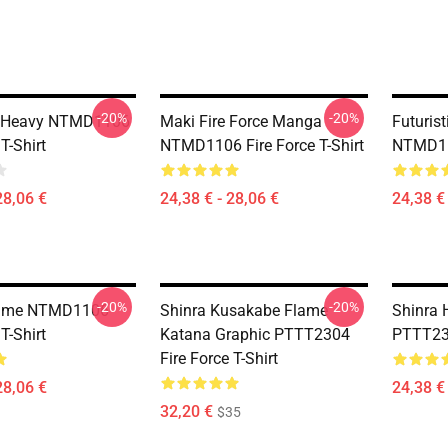
-20%
-20%
 Heavy NTMD1106
Maki Fire Force Manga
Futurist
 T-Shirt
NTMD1106 Fire Force T-Shirt
NTMD110
28,06 €
24,38 € - 28,06 €
24,38 € 
-20%
-20%
nime NTMD1106
Shinra Kusakabe Flame
Shinra 
 T-Shirt
Katana Graphic PTTT2304
PTTT230
Fire Force T-Shirt
28,06 €
24,38 € 
32,20 €
$35