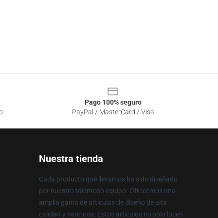
Pago 100% seguro
o
PayPal / MasterCard / Visa
Nuestra tienda
Cada producto que llevamos ha sido diseñado
por nuestro talentoso equipo. Ofrecemos una
amplia gama de artículos de diseño de alta
calidad y hermosa. Estos artículos no sólo lucen