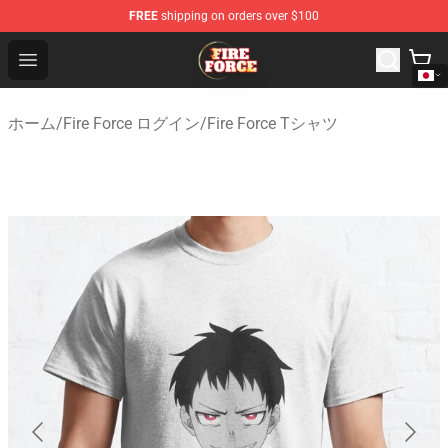
FREE
shipping on orders over $100
Fire Force Store - Official Fire Force Merchandise Shop
Open menu
ホーム
/
Fire Force ログイン
/
Fire Force Tシャツ