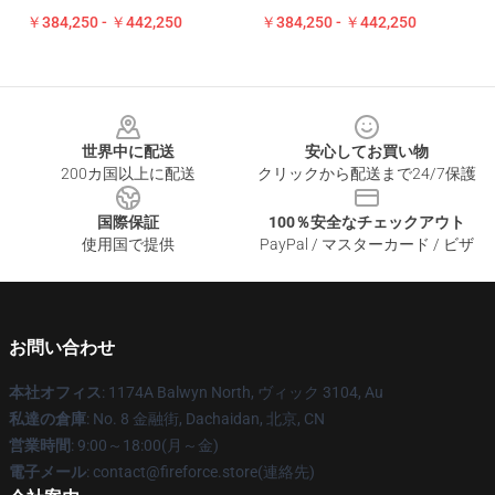
￥384,250 - ￥442,250
￥384,250 - ￥442,250
Footer
世界中に配送
安心してお買い物
200カ国以上に配送
クリックから配送まで24/7保護
国際保証
100％安全なチェックアウト
使用国で提供
PayPal / マスターカード / ビザ
お問い合わせ
本社オフィス
: 1174A Balwyn North, ヴィック 3104, Au
私達の倉庫
: No. 8 金融街, Dachaidan, 北京, CN
営業時間
: 9:00～18:00(月～金)
電子メール
: contact@fireforce.store(連絡先)