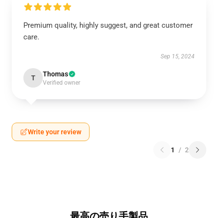
Premium quality, highly suggest, and great customer
care.
Sep 15, 2024
Thomas
T
Verified owner
Write your review
1
/
2
最高の売り手製品