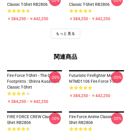
-20%
-20%
Classic T-Shirt RB2806
Classic T-Shirt RB2806
￥384,250 - ￥442,250
￥384,250 - ￥442,250
もっと見る
関連商品
Fire Force T-Shirt - The Devil's
Futuristic Firefighter Manga
-20%
-20%
Footprints : Shinra Kusakabe
NTMD1106 Fire Force T-Shirt
Classic T-Shirt
￥384,250 - ￥442,250
￥384,250 - ￥442,250
FIRE FORCE CREW Classic T-
Fire Force Anime Classic T-
-20%
-20%
Shirt RB2806
Shirt RB2806