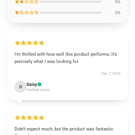
★★☆☆☆
0%
★☆☆☆☆
0%
I'm thrilled with how well this product performs; it’s
precisely what I was looking for.
Dec 7, 2024
Daisy
D
Verified owner
Didn’t expect much, but the product was fantastic.