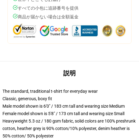
すべての小包に追跡番号を提供
商品が届かない場合は全額返金
説明
The standard, traditional t-shirt for everyday wear
Classic, generous, boxy fit
Male model shown is 6'0" / 183 cm tall and wearing size Medium
Female model shown is 5'8" / 173 cm tall and wearing size Small
Heavyweight 5.3 oz / 180 gsm fabric, solid colors are 100% preshrunk
cotton, heather grey is 90% cotton/10% polyester, denim heather is
50% cotton/ 50% polyester