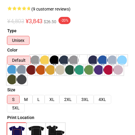
(9 customer reviews)
¥4,803
¥3,843
-20%
$26.50
Type
Unisex
Color
Default
Size
S
M
L
XL
2XL
3XL
4XL
5XL
Print Location