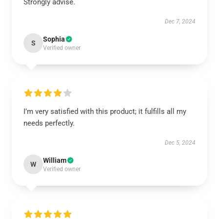
Strongly advise.
Dec 7, 2024
Sophia
S
Verified owner
I’m very satisfied with this product; it fulfills all my
needs perfectly.
Dec 5, 2024
William
W
Verified owner