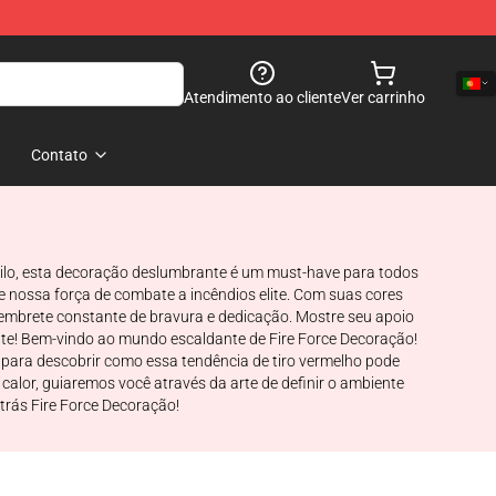
Atendimento ao cliente
Ver carrinho
Contato
estilo, esta decoração deslumbrante é um must-have para todos
 nossa força de combate a incêndios elite. Com suas cores
lembrete constante de bravura e dedicação. Mostre seu apoio
ante! Bem-vindo ao mundo escaldante de Fire Force Decoração!
e para descobrir como essa tendência de tiro vermelho pode
alor, guiaremos você através da arte de definir o ambiente
trás Fire Force Decoração!