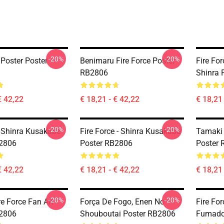
-20%
-20%
 Poster Poster
Benimaru Fire Force Poster
Fire For
RB2806
Shinra 
€ 42,22
€ 18,21 - € 42,22
€ 18,21 
-20%
-20%
e Shinra Kusakabe
Fire Force - Shinra Kusakabe
Tamaki 
B2806
Poster RB2806
Poster
€ 42,22
€ 18,21 - € 42,22
€ 18,21 
-20%
-20%
e Force Fan Art
Força De Fogo, Enen No
Fire Fo
B2806
Shouboutai Poster RB2806
Fumado