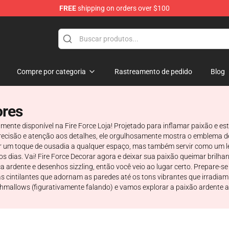
FREE
shipping on orders over $100
Compre por categoria
Rastreamento de pedido
Blog
ores
vamente disponível na Fire Force Loja! Projetado para inflamar paixão e 
ecisão e atenção aos detalhes, ele orgulhosamente mostra o emblema de
nar um toque de ousadia a qualquer espaço, mas também servir como um 
s dias. Vai! Fire Force Decorar agora e deixar sua paixão queimar brilh
a ardente e desenhos sizzling, então você veio ao lugar certo. Prepare-s
cintilantes que adornam as paredes até os tons vibrantes que irradiam c
mallows (figurativamente falando) e vamos explorar a paixão ardente a