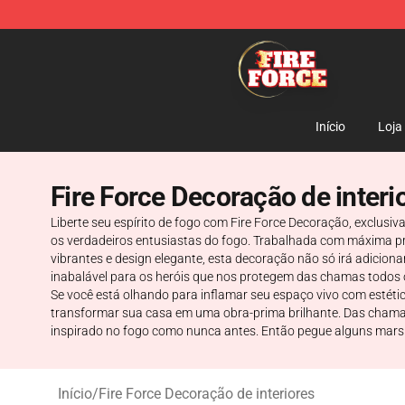
Fire Force Store - Official Fire Force Merchandise Shop
Início
Loja
Fire Force Decoração de interi
Liberte seu espírito de fogo com Fire Force Decoração, exclusi
os verdadeiros entusiastas do fogo. Trabalhada com máxima pr
vibrantes e design elegante, esta decoração não só irá adicio
inabalável para os heróis que nos protegem das chamas todos o
Se você está olhando para inflamar seu espaço vivo com estétic
transformar sua casa em uma obra-prima brilhante. Das chamas 
inspirado no fogo como nunca antes. Então pegue alguns marsh
Início
/
Fire Force Decoração de interiores