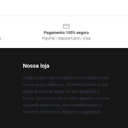
Pagamento 100% seguro
o
PayPal / MasterCard / Visa
Nossa loja
Cada produto que carregamos foi projetado pela
nossa equipe talentosa. Oferecemos uma ampla
gama de itens de design de alta qualidade e
bonito. Estes itens não só olhar grande e mostrar
seu estilo diário único, mas também ajudar a
mantê-lo confortável, elegante e organizado.