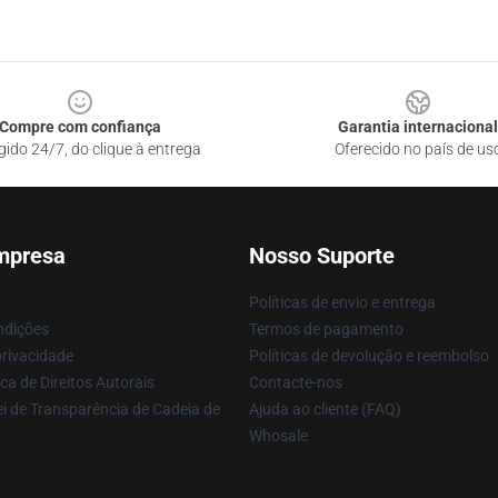
Compre com confiança
Garantia internacional
gido 24/7, do clique à entrega
Oferecido no país de us
mpresa
Nosso Suporte
Políticas de envio e entrega
ndições
Termos de pagamento
privacidade
Políticas de devolução e reembolso
ca de Direitos Autorais
Contacte-nos
i de Transparência de Cadeia de
Ajuda ao cliente (FAQ)
Whosale