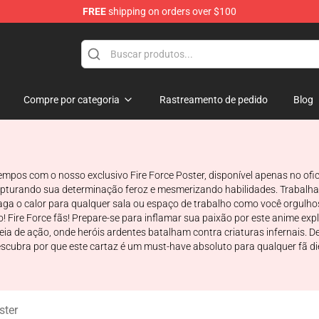
FREE
shipping on orders over $100
Compre por categoria
Rastreamento de pedido
Blog
empos com o nosso exclusivo Fire Force Poster, disponível apenas no ofici
apturando sua determinação feroz e mesmerizando habilidades. Trabalhad
aga o calor para qualquer sala ou espaço de trabalho como você orgulho
re Force fãs! Prepare-se para inflamar sua paixão por este anime explosi
 de ação, onde heróis ardentes batalham contra criaturas infernais. De
ubra por que este cartaz é um must-have absoluto para qualquer fã die-
ster