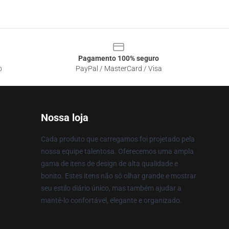
Pagamento 100% seguro
o
PayPal / MasterCard / Visa
Nossa loja
Cada produto que carregamos foi projetado pela
nossa equipe talentosa. Oferecemos uma ampla
gama de itens de design de alta qualidade e
bonito. Estes itens não só olhar grande e mostrar
seu estilo diário único, mas também ajudar a
mantê-lo confortável, elegante e organizado.