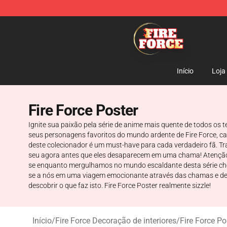
Fire Force Store - Official Fire Force Merchandise Shop
Início
Loja
Fire Force Poster
Ignite sua paixão pela série de anime mais quente de todos os t
seus personagens favoritos do mundo ardente de Fire Force, c
deste colecionador é um must-have para cada verdadeiro fã. Tr
seu agora antes que eles desaparecem em uma chama! Atenção! Fi
se enquanto mergulhamos no mundo escaldante desta série cheia
se a nós em uma viagem emocionante através das chamas e desc
descobrir o que faz isto. Fire Force Poster realmente sizzle!
Início
/
Fire Force Decoração de interiores
/
Fire Force Po