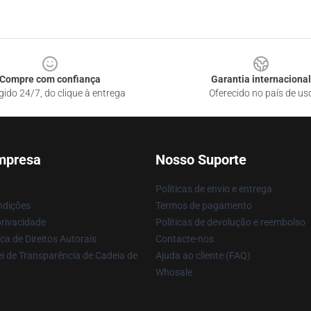
Compre com confiança
Garantia internacional
gido 24/7, do clique à entrega
Oferecido no país de us
mpresa
Nosso Suporte
Políticas de envio e entrega
ndições
Termos de pagamento
privacidade
Políticas de devolução e reembolso
ca de Direitos Autorais
Contacte-nos
i de Transparência de Cadeia de
Ajuda ao cliente (FAQ)
Whosale