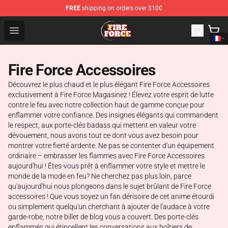
FREE
shipping on orders over $100
Fire Force Store - Official Fire Force Merchandise Shop
Open menu
Fire Force Accessoires
Découvrez le plus chaud et le plus élégant Fire Force Accessoires
exclusivement à Fire Force Magasinez ! Élevez votre esprit de lutte
contre le feu avec notre collection haut de gamme conçue pour
enflammer votre confiance. Des insignes élégants qui commandent
le respect, aux porte-clés badass qui mettent en valeur votre
dévouement, nous avons tout ce dont vous avez besoin pour
montrer votre fierté ardente. Ne pas se contenter d'un équipement
ordinaire – embrasser les flammes avec Fire Force Accessoires
aujourd'hui ! Êtes-vous prêt à enflammer votre style et mettre le
monde de la mode en feu? Ne cherchez pas plus loin, parce
qu'aujourd'hui nous plongeons dans le sujet brûlant de Fire Force
accessoires ! Que vous soyez un fan dérisoire de cet anime étourdi
ou simplement quelqu'un cherchant à ajouter de l'audace à votre
garde-robe, notre billet de blog vous a couvert. Des porte-clés
enflammés qui étincellent les conversations aux boîtiers de