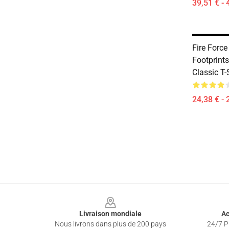
39,51 € - 
Fire Force 
Footprint
Classic T-
24,38 € - 
Footer
Livraison mondiale
Ac
Nous livrons dans plus de 200 pays
24/7 Pr