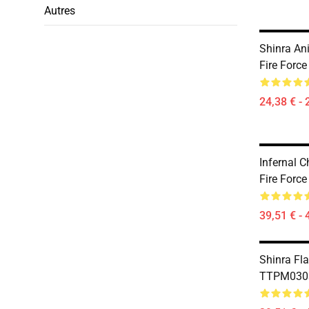
Autres
Shinra A
Fire Force
24,38 € - 
Infernal
Fire Forc
39,51 € - 
Shinra Fl
TTPM0303 