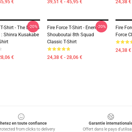
45,95 €
39,51 € - 45,95 €
24,38 € 
-20%
-20%
T-Shirt - The Devil's
Fire Force T-Shirt - Enen No
Fire For
s : Shinra Kusakabe
Shouboutai 8th Squad
Force Cl
Shirt
Classic T-Shirt
24,38 € 
28,06 €
24,38 € - 28,06 €
hetez en toute confiance
Garantie international
otected from clicks to delivery
Offert dans le pays d'utilisa