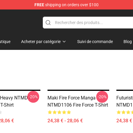
FREE
shipping on orders over $100
tique
Acheter par catégorie
Suivi de commande
Blog
-20%
-20%
 Heavy NTMD1106
Maki Fire Force Manga
Futurist
 T-Shirt
NTMD1106 Fire Force T-Shirt
NTMD110
28,06 €
24,38 € - 28,06 €
24,38 € 