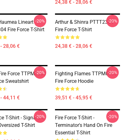
24,38 € - 28,06 €
-20%
-20%
Haumea Lineart
Arthur & Shinra PTTT2304
4 Fire Force T-Shirt
Fire Force T-Shirt
- 28,06 €
24,38 € - 28,06 €
-20%
-20%
Fire Force TTPM0303
Fighting Flames TTPM0303
rce Sweatshirt
Fire Force Hoodie
- 44,11 €
39,51 € - 45,95 €
-20%
-20%
ce T-Shirt - Signature
Fire Force T-Shirt -
versized T-Shirt
Terminator's Hand On Fire
Essential T-Shirt