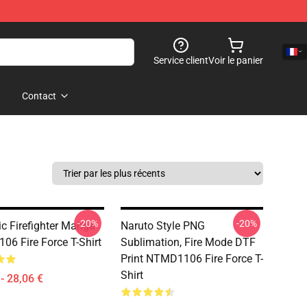
Service client
Voir le panier
Contact
-20%
-20%
ic Firefighter Manga
Naruto Style PNG
6 Fire Force T-Shirt
Sublimation, Fire Mode DTF
Print NTMD1106 Fire Force T-
Shirt
- 28,06 €