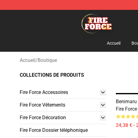
Fire Force Store - Official Fire Force Merchandise Shop
Accueil
Bou
Accueil
/
Boutique
COLLECTIONS DE PRODUITS
Fire Force Accessoires
Benimaru
Fire Force Vêtements
Fire Force
Fire Force Décoration
24,38 € - 
Fire Force Dossier téléphonique