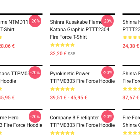
-20%
-20%
nime NTMD1106
Shinra Kusakabe Flame
Shinra 
 T-Shirt
Katana Graphic PTTT2304
PTTT230
Fire Force T-Shirt
28,06 €
24,38 € 
32,20 €
$35
-20%
-20%
 Chaos TTPM0303
Pyrokinetic Power
Shinra 
e Hoodie
TTPM0303 Fire Force Hoodie
Fire Fo
45,95 €
39,51 € - 45,95 €
37,67 € 
-20%
-20%
ame Hero
Company 8 Firefighter
Fire For
Fire Force Hoodie
TTPM0303 Fire Force Hoodie
Shinra O