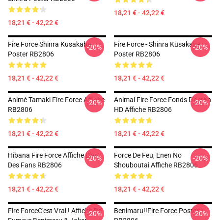
18,21 € - 42,22 €
18,21 € - 42,22 €
Fire Force Shinra Kusakabe
Fire Force - Shinra Kusakabe
-20%
-20%
Poster RB2806
Poster RB2806
18,21 € - 42,22 €
18,21 € - 42,22 €
Animé Tamaki Fire Force Affiche
Animal Fire Force Fonds D'écran
-20%
-20%
RB2806
HD Affiche RB2806
18,21 € - 42,22 €
18,21 € - 42,22 €
Hibana Fire Force Affiche D'art
Force De Feu, Enen No
-20%
-20%
Des Fans RB2806
Shouboutai Affiche RB2806
18,21 € - 42,22 €
18,21 € - 42,22 €
Fire ForceC'est Vrai ! Affiche De
Benimaru!!Fire Force Poster
-20%
-20%