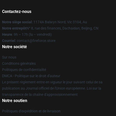
Contactez-nous
Notre siège social
: 1174A Balwyn Nord, Vic 3104, Au
Notre entrepôt
N° 8, rue des finances, Dachaidan, Beijing, CN
Heure
: 9h – 17h (lu – vendredi)
Courriel
: contact@fireforce.store
Notre société
Sur nous
Conditions générales
Politiques de confidentialité
DMCA - Politique sur le droit d'auteur
Le présent règlement entre en vigueur le jour suivant celui de sa
publication au Journal officiel de l'Union européenne. Loi sur la
transparence de la chaîne d'approvisionnement
Notre soutien
Politiques d'expédition et de livraison