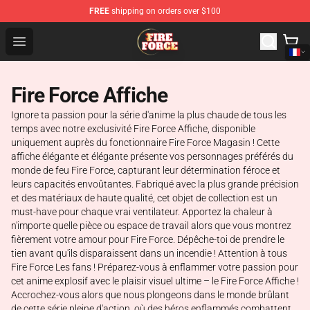
FREE
shipping on orders over $100
Fire Force Store - Official Fire Force Merchandise Shop
Open menu
Fire Force Affiche
Ignore ta passion pour la série d'anime la plus chaude de tous les
temps avec notre exclusivité Fire Force Affiche, disponible
uniquement auprès du fonctionnaire Fire Force Magasin ! Cette
affiche élégante et élégante présente vos personnages préférés du
monde de feu Fire Force, capturant leur détermination féroce et
leurs capacités envoûtantes. Fabriqué avec la plus grande précision
et des matériaux de haute qualité, cet objet de collection est un
must-have pour chaque vrai ventilateur. Apportez la chaleur à
n'importe quelle pièce ou espace de travail alors que vous montrez
fièrement votre amour pour Fire Force. Dépêche-toi de prendre le
tien avant qu'ils disparaissent dans un incendie ! Attention à tous
Fire Force Les fans ! Préparez-vous à enflammer votre passion pour
cet anime explosif avec le plaisir visuel ultime – le Fire Force Affiche !
Accrochez-vous alors que nous plongeons dans le monde brûlant
de cette série pleine d'action, où des héros enflammés combattent