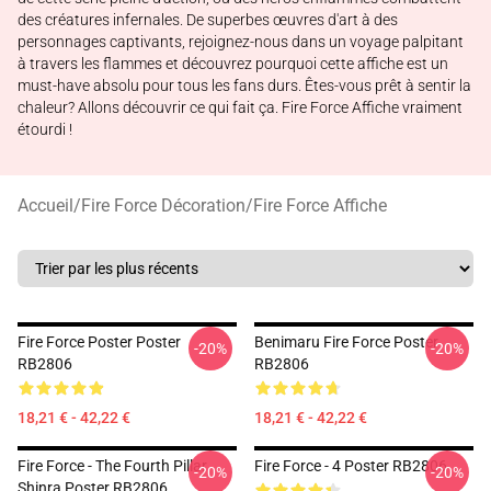
des créatures infernales. De superbes œuvres d'art à des
personnages captivants, rejoignez-nous dans un voyage palpitant
à travers les flammes et découvrez pourquoi cette affiche est un
must-have absolu pour tous les fans durs. Êtes-vous prêt à sentir la
chaleur? Allons découvrir ce qui fait ça. Fire Force Affiche vraiment
étourdi !
Accueil
/
Fire Force Décoration
/
Fire Force Affiche
Fire Force Poster Poster
Benimaru Fire Force Poster
-20%
-20%
RB2806
RB2806
18,21 € - 42,22 €
18,21 € - 42,22 €
Fire Force - The Fourth Pillar
Fire Force - 4 Poster RB2806
-20%
-20%
Shinra Poster RB2806