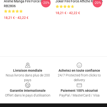
Anime Manga Fire Force Poster
Joker Fire Force Affiche RB2806
-20%
-20%
RB2806
18,21 € - 42,22 €
18,21 € - 42,22 €
Footer
Livraison mondiale
Achetez en toute confiance
Nous livrons dans plus de 200
24/7 Protected from clicks to
pays
delivery
Garantie internationale
Paiement 100% sécurisé
Offert dans le pays d'utilisation
PayPal / MasterCard / Visa