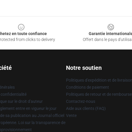
hetez en toute confiance
Garantie international
otected from clicks to delivery
Offert dans le pays d'utilisa
ciété
Notre soutien
Politiques d'expédition et de livraiso
énérales
Conditions de paiement
 confidentialité
Politiques de retour et de rembours
que sur le droit d'auteur
Contactez-nous
glement entre en vigueur le jour
Aide aux clients (FAQ)
 de sa publication au Journal officiel
Vente
uropéenne. Loi sur la transparence de
approvisionnement