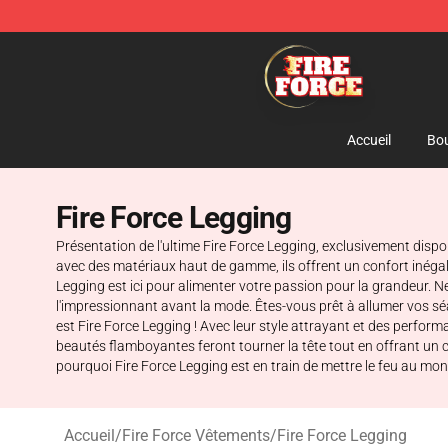
Fire Force Store - Official Fire Force Merchandise Shop
Accueil
Bou
Fire Force Legging
Présentation de l'ultime Fire Force Legging, exclusivement disp
avec des matériaux haut de gamme, ils offrent un confort inéga
Legging est ici pour alimenter votre passion pour la grandeur. N
l'impressionnant avant la mode. Êtes-vous prêt à allumer vos sé
est Fire Force Legging ! Avec leur style attrayant et des perfor
beautés flamboyantes feront tourner la tête tout en offrant un
pourquoi Fire Force Legging est en train de mettre le feu au mon
Accueil
/
Fire Force Vêtements
/
Fire Force Legging