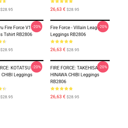
26,63 €
$28.95
$28.95
-20%
-20%
u Fire Force V1 -
Fire Force - Villain League
s Tshirt RB2806
Leggings RB2806
26,63 €
$28.95
$28.95
-20%
-20%
ORCE: KOTATSU
FIRE FORCE: TAKEHISA
 CHIBI Leggings
HINAWA CHIBI Leggings
RB2806
26,63 €
$28.95
$28.95