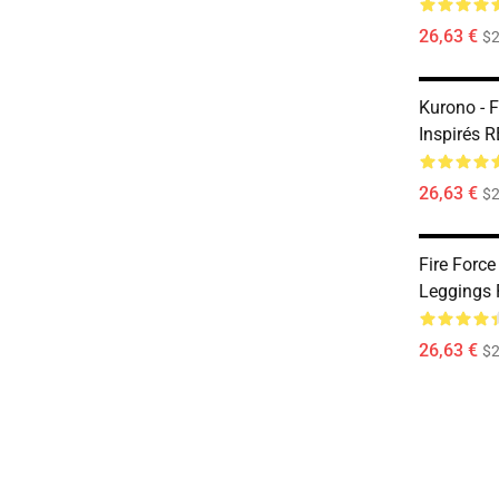
26,63 €
$2
Kurono - F
Inspirés 
26,63 €
$2
Fire Forc
Leggings
26,63 €
$2