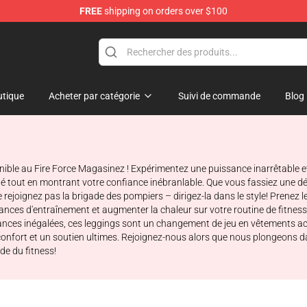
FREE
shipping on orders over $100
tique
Acheter par catégorie
Suivi de commande
Blog
onible au Fire Force Magasinez ! Expérimentez une puissance inarrêtable 
lé tout en montrant votre confiance inébranlable. Que vous fassiez une 
e rejoignez pas la brigade des pompiers – dirigez-la dans le style! Prene
ances d'entraînement et augmenter la chaleur sur votre routine de fitness
mances inégalées, ces leggings sont un changement de jeu en vêtements acti
 confort et un soutien ultimes. Rejoignez-nous alors que nous plongeons 
de du fitness!