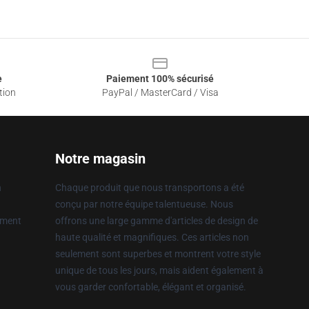
e
Paiement 100% sécurisé
tion
PayPal / MasterCard / Visa
Notre magasin
n
Chaque produit que nous transportons a été
conçu par notre équipe talentueuse. Nous
ement
offrons une large gamme d'articles de design de
haute qualité et magnifiques. Ces articles non
seulement sont superbes et montrent votre style
unique de tous les jours, mais aident également à
vous garder confortable, élégant et organisé.