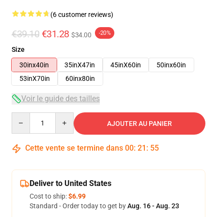
(6 customer reviews)
€39.10
€31.28
-20%
$34.00
Size
30inx40in
35inX47in
45inX60in
50inx60in
53inX70in
60inx80in
Voir le guide des tailles
Quantity
AJOUTER AU PANIER
Cette vente se termine dans
00
:
21
:
54
Deliver to United States
Cost to ship:
$6.99
Standard - Order today to get by
Aug. 16 - Aug. 23