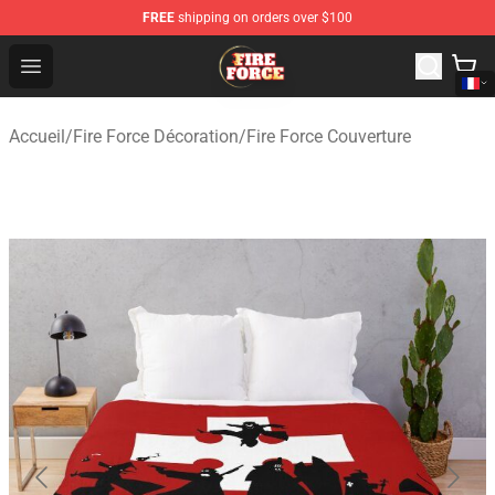
FREE
shipping on orders over $100
Fire Force Store - Official Fire Force Merchandise Shop
Open menu
Accueil
/
Fire Force Décoration
/
Fire Force Couverture