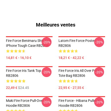
Meilleures ventes
Fire Force Benimaru Shinmon
Latom Fire Force Poster
-20%
-20%
IPhone Tough Case RB2806
RB2806
14,81 € - 16,10 €
18,21 € - 42,22 €
Fire Force Iris Tank Top
Fire Force Iris All Over Print
-20%
-20%
RB2806
Tote Bag RB2806
22,49 €
$24.45
22,95 € - 27,55 €
Maki Fire Force Pull-Over
Fire Force - Hibana Pullover
-20%
-20%
Hoodie RB2806
Hoodie RB2806