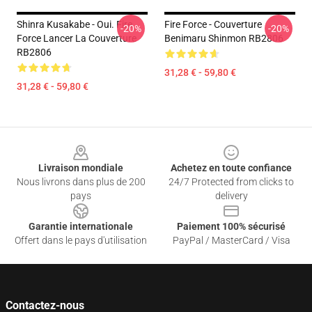
Shinra Kusakabe - Oui. Fire
Fire Force - Couverture
-20%
-20%
Force Lancer La Couverture
Benimaru Shinmon RB2806
RB2806
31,28 € - 59,80 €
31,28 € - 59,80 €
Footer
Livraison mondiale
Achetez en toute confiance
Nous livrons dans plus de 200
24/7 Protected from clicks to
pays
delivery
Garantie internationale
Paiement 100% sécurisé
Offert dans le pays d'utilisation
PayPal / MasterCard / Visa
Contactez-nous